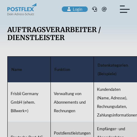
Login
AUFTRAGSVERARBEITER /
DIENSTLEISTER
Datenkategorien
Name
Fu
nktion
(Beispiele)
Kundendaten
Frisbii Germany
Verwaltung von
(Name, Adresse),
GmbH (ehem.
Abonnements und
Rechnungsdaten,
Billwerk+)
Rechnungen
Zahlungsinformatione
Empfänger- und
Postdienstleistungen