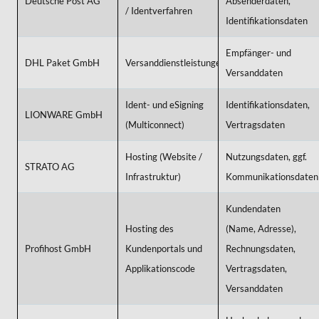
Deutsche Post AG
Absenderdaten,
/ Identverfahren
Identifikationsdaten
Empfänger- und
DHL Paket GmbH
Versanddienstleistungen
Versanddaten
Ident- und eSigning
Identifikationsdaten,
LIONWARE GmbH
(Multiconnect)
Vertragsdaten
Hosting (Website /
Nutzungsdaten, ggf.
STRATO AG
Infrastruktur)
Kommunikationsdaten
Kundendaten
Hosting des
(Name, Adresse),
Profihost GmbH
Kundenportals und
Rechnungsdaten,
Applikationscode
Vertragsdaten,
Versanddaten