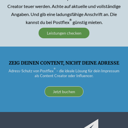
Creator teuer werden. Achte auf aktuelle und vollständige
Angaben. Und gib eine ladungsfähige Anschrift an. Die
®
kannst du bei Postflex
günstig mieten.
Leistungen checken
ZEIG DEINEN CONTENT, NICHT DEINE ADRESSE
®
Adress-Schutz
von
Postflex
–
die
ideale
Lösung
für
dein
Impressum
als
Content
Creator
oder
Influencer
.
Jetzt buchen