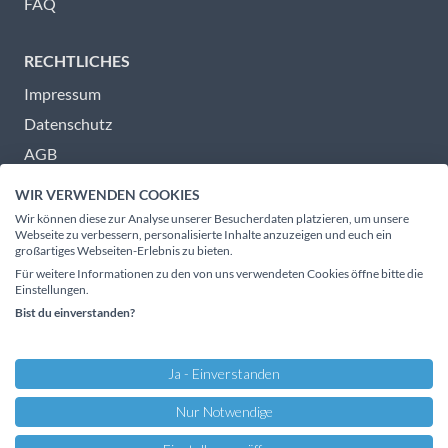
FAQ
RECHTLICHES
Impressum
Datenschutz
AGB
Barrierefreiheit
WIR VERWENDEN COOKIES
Wir können diese zur Analyse unserer Besucherdaten platzieren, um unsere
Webseite zu verbessern, personalisierte Inhalte anzuzeigen und euch ein
HINWEIS ZUR SPRACHE
großartiges Webseiten-Erlebnis zu bieten.
Wir möchten mit unserer Sprache alle Menschen ansprechen und
Für weitere Informationen zu den von uns verwendeten Cookies öffne bitte die
Einstellungen.
verwenden daher auf unserer Website überwiegend gendergerechte
Formulierungen (z. B. mit Asterisk oder Beidnennung).
Bist du einverstanden?
An einigen Stellen nutzen wir bewusst vereinfachte oder feststehende
Begriffe – zum Beispiel aus Gründen der Lesbarkeit, Verständlichkeit
oder Suchmaschinenoptimierung.
Ja - Einverstanden
Diese Formulierungen sind
nicht wertend gemeint
, sondern dienen
einer möglichst klaren Kommunikation.
Nur Notwendige