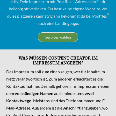
aktiv. Dein Impressum mit Postflex
-Adresse darfst du
beliebig oft verlinken. Du hast keine eigene Website, wo
®
du es platzieren kannst? Dann bekommst du bei Postflex
auch eine Landingpage.
Services wählen
WAS MÜSSEN CONTENT CREATOR IM
IMPRESSUM ANGEBEN?
Das Impressum soll zum einen zeigen, wer für Inhalte im
Netz verantwortlich ist. Zum anderen erleichtert es die
Kontaktaufnahme. Deshalb gehören ins Impressum neben
dem
vollständigen Namen
auch mindestens
zwei
Kontaktwege.
Meistens sind das Telefonnummer und E-
Mail-Adresse. Außerdem ist die
Anschrift
anzugeben, wo
Content Creator oder Influencer niedergelassen sind.